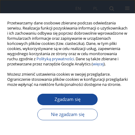
EN
PL
Przetwarzamy dane osobowe zbierane podczas odwiedzania
serwisu. Realizacja funkcji pozyskiwania informacji o użytkownikach
i ich zachowaniu odbywa się poprzez dobrowolnie wprowadzone w
formularzach informacje oraz zapisywanie w urządzeniach
końcowych plików cookies (tzw. ciasteczka). Dane, w tym pliki
cookies, wykorzystywane są w celu realizacji usług, zapewnienia
wygodnego korzystania ze strony oraz w celu monitorowania
ruchu zgodnie z
Polityką prywatności
. Dane są także zbierane i
przetwarzane przez narzędzie Google Analytics (
więcej
).
Autor
Ł. Dembiński
Możesz zmienić ustawienia cookies w swojej przeglądarce.
Ograniczenie stosowania plików cookies w konfiguracji przeglądarki
może wpłynąć na niektóre funkcjonalności dostępne na stronie.
Przebieg kliniczny grypy A (H1N1)v u dzieci
Zgadzam się
leczonych w Warszawie w sezonie 2009/2010
E. Talarek
,
Ł. Dembiński
,
A. Radzikowski
,
K. Smalisz-Skrzypczyk
,
T.
Nie zgadzam się
Jackowska
,
M. Marczyńska
Przegl Epidemiol 2010;64(4):497-501
Statystyki