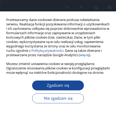
EN
PL
Przetwarzamy dane osobowe zbierane podczas odwiedzania
serwisu. Realizacja funkcji pozyskiwania informacji o użytkownikach
i ich zachowaniu odbywa się poprzez dobrowolnie wprowadzone w
formularzach informacje oraz zapisywanie w urządzeniach
końcowych plików cookies (tzw. ciasteczka). Dane, w tym pliki
cookies, wykorzystywane są w celu realizacji usług, zapewnienia
wygodnego korzystania ze strony oraz w celu monitorowania
ruchu zgodnie z
Polityką prywatności
. Dane są także zbierane i
przetwarzane przez narzędzie Google Analytics (
więcej
).
Autor
Manish Deheriya
Możesz zmienić ustawienia cookies w swojej przeglądarce.
Ograniczenie stosowania plików cookies w konfiguracji przeglądarki
może wpłynąć na niektóre funkcjonalności dostępne na stronie.
PRACA ORYGINALNA
Zgadzam się
Impact of smokeless and smoking tobacco on
subgingival microbial composition: A
Nie zgadzam się
comparative study
Vrinda Saxena
,
Asmita Datla
,
Pragya Pradhan
,
Manish Deheriya
,
Nandini Tiwari
,
Saina Shoukath