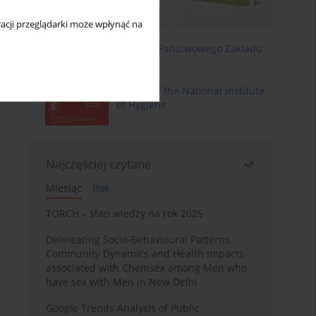
acji przeglądarki może wpłynąć na
Roczniki Państwowego Zakładu
Higieny
Annals of the National Institute
of Hygiene
Najczęściej czytane
Miesiąc
Rok
TORCH – stan wiedzy na rok 2025
Delineating Socio-Behavioural Patterns,
Community Dynamics and Health Impacts
associated with Chemsex among Men who
have sex with Men in New Delhi
Google Trends Analysis of Public