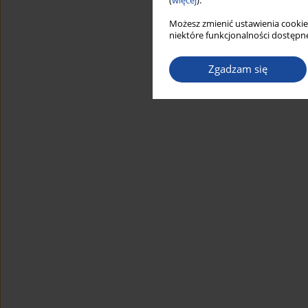
(
więcej
).
Możesz zmienić ustawienia cookie
niektóre funkcjonalności dostępne
Zgadzam się