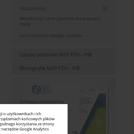
Aktualności
Aktualizacja norm żywienia dla populacji
Polski
Uruchomienie nowego systemu
Zasoby biblioteki NIZP PZH – PIB
Monografie NIZP PZH – PIB
i o użytkownikach i ich
rządzeniach końcowych plików
wygodnego korzystania ze strony
z narzędzie Google Analytics