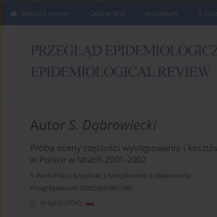
Bieżący numer
Online first
Archiwum
O cza
Autor
S. Dąbrowiecki
Próba oceny częstości występowania i koszt
w Polsce w latach 2001-2002
S. Pierściński
,
J. Szopiński
,
J. Szmytkowski
,
S. Dąbrowiecki
Przegl Epidemiol 2005;59(4):981-986
Artykuł
(PDF)