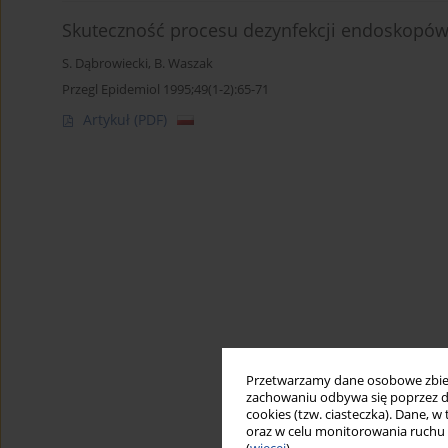
Skuteczność procesu dezynfekcji endoskopów
S. Dąbrowiecki
,
B. Waszak
Przegl Epidemiol 1995;49(1-2):65-71
Artykuł
(PDF)
Przetwarzamy dane osobowe zbiera
zachowaniu odbywa się poprzez d
cookies (tzw. ciasteczka). Dane, w
oraz w celu monitorowania ruchu