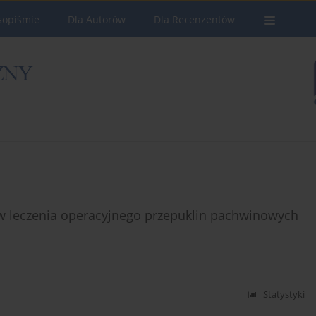
sopiśmie
Dla Autorów
Dla Recenzentów
ów leczenia operacyjnego przepuklin pachwinowych
Statystyki