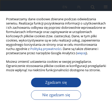
EN
PL
Przetwarzamy dane osobowe zbierane podczas odwiedzania
serwisu. Realizacja funkcji pozyskiwania informacji o użytkownikach
i ich zachowaniu odbywa się poprzez dobrowolnie wprowadzone w
formularzach informacje oraz zapisywanie w urządzeniach
końcowych plików cookies (tzw. ciasteczka). Dane, w tym pliki
cookies, wykorzystywane są w celu realizacji usług, zapewnienia
wygodnego korzystania ze strony oraz w celu monitorowania
ruchu zgodnie z
Polityką prywatności
. Dane są także zbierane i
przetwarzane przez narzędzie Google Analytics (
więcej
).
Autor
M. Czech
Możesz zmienić ustawienia cookies w swojej przeglądarce.
Ograniczenie stosowania plików cookies w konfiguracji przeglądarki
może wpłynąć na niektóre funkcjonalności dostępne na stronie.
Metodologia szacowania kosztów pośrednich w
ocenie ekonomicznej starzenia się społeczeństwa
Zgadzam się
– specyfika oceny
Nie zgadzam się
A. Schubert
,
M. Czech
,
A. Gębska-Kuczerowska
Przegl Epidemiol 2015;69(3):637-642
Statystyki