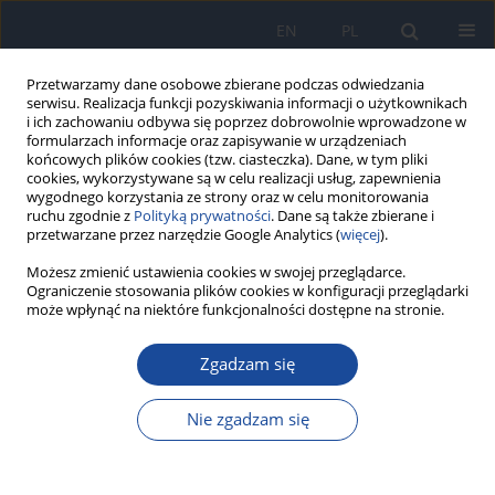
EN
PL
Przetwarzamy dane osobowe zbierane podczas odwiedzania
serwisu. Realizacja funkcji pozyskiwania informacji o użytkownikach
i ich zachowaniu odbywa się poprzez dobrowolnie wprowadzone w
formularzach informacje oraz zapisywanie w urządzeniach
końcowych plików cookies (tzw. ciasteczka). Dane, w tym pliki
cookies, wykorzystywane są w celu realizacji usług, zapewnienia
wygodnego korzystania ze strony oraz w celu monitorowania
ruchu zgodnie z
Polityką prywatności
. Dane są także zbierane i
przetwarzane przez narzędzie Google Analytics (
więcej
).
Autor
M Czarkowski
Możesz zmienić ustawienia cookies w swojej przeglądarce.
Ograniczenie stosowania plików cookies w konfiguracji przeglądarki
może wpłynąć na niektóre funkcjonalności dostępne na stronie.
Choroby zakaźne w Polsce w 2020 roku
Zgadzam się
Magdalena Rosińska
,
M Czarkowski
,
M Sadkowska-Todys
Przegl Epidemiol 2022;76(4):514-527
Nie zgadzam się
DOI
:
https://doi.org/10.32394/pe.76.47
Statystyki