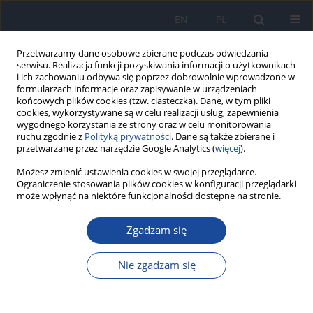
EN
PL
Przetwarzamy dane osobowe zbierane podczas odwiedzania
serwisu. Realizacja funkcji pozyskiwania informacji o użytkownikach
i ich zachowaniu odbywa się poprzez dobrowolnie wprowadzone w
formularzach informacje oraz zapisywanie w urządzeniach
końcowych plików cookies (tzw. ciasteczka). Dane, w tym pliki
cookies, wykorzystywane są w celu realizacji usług, zapewnienia
wygodnego korzystania ze strony oraz w celu monitorowania
ruchu zgodnie z
Polityką prywatności
. Dane są także zbierane i
przetwarzane przez narzędzie Google Analytics (
więcej
).
Autor
M. Czarkowski
Możesz zmienić ustawienia cookies w swojej przeglądarce.
Ograniczenie stosowania plików cookies w konfiguracji przeglądarki
może wpłynąć na niektóre funkcjonalności dostępne na stronie.
Różyczka w 1998 roku
Zgadzam się
J. Sitarska-Gołębiowska
,
M. Czarkowski
Przegl Epidemiol 2000;54(1-2):67-73
Nie zgadzam się
Statystyki
Artykuł
(PDF)