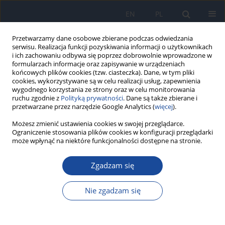
EN
PL
Przetwarzamy dane osobowe zbierane podczas odwiedzania
serwisu. Realizacja funkcji pozyskiwania informacji o użytkownikach
i ich zachowaniu odbywa się poprzez dobrowolnie wprowadzone w
formularzach informacje oraz zapisywanie w urządzeniach
końcowych plików cookies (tzw. ciasteczka). Dane, w tym pliki
cookies, wykorzystywane są w celu realizacji usług, zapewnienia
wygodnego korzystania ze strony oraz w celu monitorowania
ruchu zgodnie z
Polityką prywatności
. Dane są także zbierane i
przetwarzane przez narzędzie Google Analytics (
więcej
).
Autor
R. Cieślik-Tarkota
Możesz zmienić ustawienia cookies w swojej przeglądarce.
Ograniczenie stosowania plików cookies w konfiguracji przeglądarki
może wpłynąć na niektóre funkcjonalności dostępne na stronie.
Ogniska zakażeń szpitalnych w Polsce w latach
2011-2015
Zgadzam się
R. Cieślik-Tarkota
,
M. Albertyńska
,
B. Rozwadowska
,
Z. Lorenc
,
U.
Mendera-Bożek
Nie zgadzam się
Przegl Epidemiol 2017;71(2):199-205
Statystyki