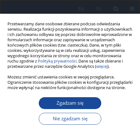
EN
PL
Przetwarzamy dane osobowe zbierane podczas odwiedzania
serwisu. Realizacja funkcji pozyskiwania informacji o użytkownikach
i ich zachowaniu odbywa się poprzez dobrowolnie wprowadzone w
formularzach informacje oraz zapisywanie w urządzeniach
końcowych plików cookies (tzw. ciasteczka). Dane, w tym pliki
cookies, wykorzystywane są w celu realizacji usług, zapewnienia
wygodnego korzystania ze strony oraz w celu monitorowania
ruchu zgodnie z
Polityką prywatności
. Dane są także zbierane i
przetwarzane przez narzędzie Google Analytics (
więcej
).
Autor
I Chrześcijańska
Możesz zmienić ustawienia cookies w swojej przeglądarce.
Ograniczenie stosowania plików cookies w konfiguracji przeglądarki
może wpłynąć na niektóre funkcjonalności dostępne na stronie.
Krztusiec w Polsce w 2016 roku
Zgadzam się
A Rumik
,
I Paradowska-Stankiewicz
,
J Rudowska
,
I Chrześcijańska
Przegl Epidemiol 2018;72(3):259-265
Nie zgadzam się
DOI
:
https://doi.org/10.32394/pe.72.3.1
Statystyki