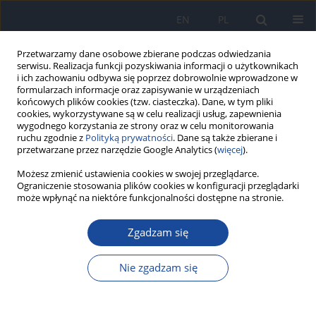
EN
PL
Przetwarzamy dane osobowe zbierane podczas odwiedzania
serwisu. Realizacja funkcji pozyskiwania informacji o użytkownikach
i ich zachowaniu odbywa się poprzez dobrowolnie wprowadzone w
formularzach informacje oraz zapisywanie w urządzeniach
końcowych plików cookies (tzw. ciasteczka). Dane, w tym pliki
cookies, wykorzystywane są w celu realizacji usług, zapewnienia
wygodnego korzystania ze strony oraz w celu monitorowania
ruchu zgodnie z
Polityką prywatności
. Dane są także zbierane i
przetwarzane przez narzędzie Google Analytics (
więcej
).
Autor
I. Chrześcijańska
Możesz zmienić ustawienia cookies w swojej przeglądarce.
Ograniczenie stosowania plików cookies w konfiguracji przeglądarki
może wpłynąć na niektóre funkcjonalności dostępne na stronie.
Borelioza z Lyme w Polsce w 2015 roku
Zgadzam się
I. Paradowska-Stankiewicz
,
I. Chrześcijańska
Przegl Epidemiol 2017;71(4):513-517
Nie zgadzam się
Statystyki
Artykuł
(PDF)