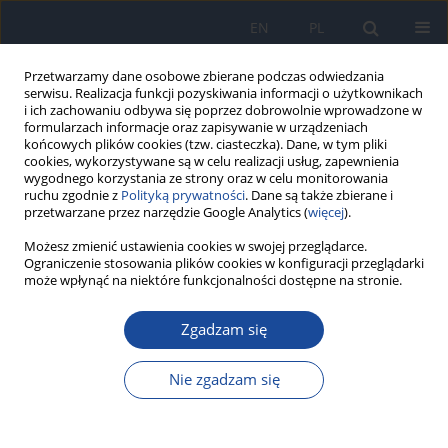
EN
PL
Przetwarzamy dane osobowe zbierane podczas odwiedzania
serwisu. Realizacja funkcji pozyskiwania informacji o użytkownikach
i ich zachowaniu odbywa się poprzez dobrowolnie wprowadzone w
formularzach informacje oraz zapisywanie w urządzeniach
końcowych plików cookies (tzw. ciasteczka). Dane, w tym pliki
cookies, wykorzystywane są w celu realizacji usług, zapewnienia
wygodnego korzystania ze strony oraz w celu monitorowania
ruchu zgodnie z
Polityką prywatności
. Dane są także zbierane i
przetwarzane przez narzędzie Google Analytics (
więcej
).
Autor
Grażyna Cholewińska
Możesz zmienić ustawienia cookies w swojej przeglądarce.
Ograniczenie stosowania plików cookies w konfiguracji przeglądarki
może wpłynąć na niektóre funkcjonalności dostępne na stronie.
PRACA ORYGINALNA
Zgadzam się
Mykobakterioza uogólniona oraz aktywacja
utajonych zakażeń oportunistycznych w
Nie zgadzam się
przebiegu zespołu rekonstrukcji immunologicznej
(ZRI) u pacjenta z AIDS – opis przypadku
Karolina Lisek-Kubacka
,
Grażyna Cholewińska
,
Laura Mazurek
,
Anna