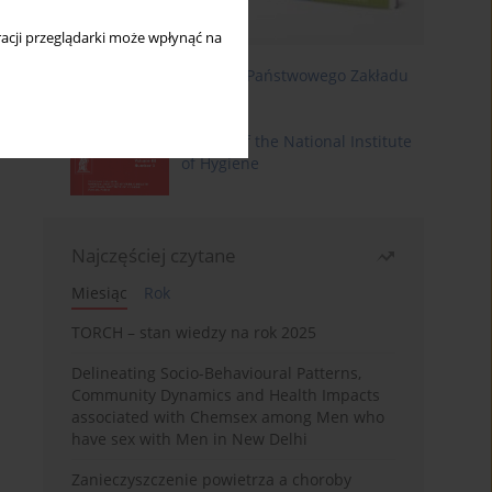
acji przeglądarki może wpłynąć na
Roczniki Państwowego Zakładu
Higieny
Annals of the National Institute
of Hygiene
Najczęściej czytane
Miesiąc
Rok
TORCH – stan wiedzy na rok 2025
Delineating Socio-Behavioural Patterns,
Community Dynamics and Health Impacts
associated with Chemsex among Men who
have sex with Men in New Delhi
Zanieczyszczenie powietrza a choroby