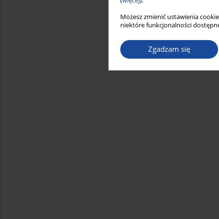
(
więcej
).
Możesz zmienić ustawienia cookie
niektóre funkcjonalności dostępne
Zgadzam się