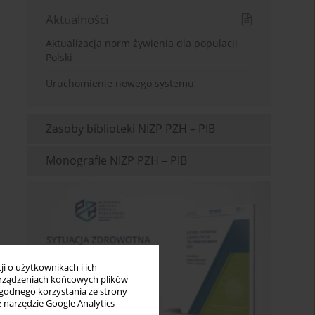
Aktualności
Aktualizacja norm żywienia dla populacji
Polski
Uruchomienie nowego systemu
Zasoby biblioteki NIZP PZH – PIB
Monografie NIZP PZH – PIB
i o użytkownikach i ich
rządzeniach końcowych plików
wygodnego korzystania ze strony
z narzędzie Google Analytics