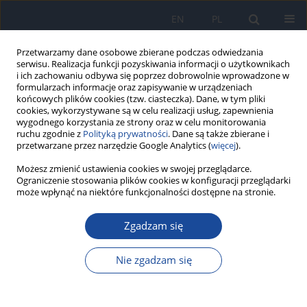
EN
PL
Przetwarzamy dane osobowe zbierane podczas odwiedzania
serwisu. Realizacja funkcji pozyskiwania informacji o użytkownikach
i ich zachowaniu odbywa się poprzez dobrowolnie wprowadzone w
formularzach informacje oraz zapisywanie w urządzeniach
końcowych plików cookies (tzw. ciasteczka). Dane, w tym pliki
cookies, wykorzystywane są w celu realizacji usług, zapewnienia
wygodnego korzystania ze strony oraz w celu monitorowania
ruchu zgodnie z
Polityką prywatności
. Dane są także zbierane i
przetwarzane przez narzędzie Google Analytics (
więcej
).
Autor
I. Chmiel-Perzyńska
Możesz zmienić ustawienia cookies w swojej przeglądarce.
Ograniczenie stosowania plików cookies w konfiguracji przeglądarki
może wpłynąć na niektóre funkcjonalności dostępne na stronie.
Współpłacenie za usługi medyczne – badanie
Zgadzam się
opinii społecznej
M. Derkacz
,
I. Chmiel-Perzyńska
,
E. Buczak-Stec
,
I. Pachuta
,
A. Kowal
,
E.
Nie zgadzam się
Grywalska
,
P. Pinkowska
,
J. Pawlos
,
N. Bednarczyk
,
K. Kuszewski
Przegl Epidemiol 2011;65(2):363-370
Statystyki