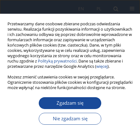
EN
PL
Przetwarzamy dane osobowe zbierane podczas odwiedzania
serwisu. Realizacja funkcji pozyskiwania informacji o użytkownikach
i ich zachowaniu odbywa się poprzez dobrowolnie wprowadzone w
formularzach informacje oraz zapisywanie w urządzeniach
końcowych plików cookies (tzw. ciasteczka). Dane, w tym pliki
cookies, wykorzystywane są w celu realizacji usług, zapewnienia
wygodnego korzystania ze strony oraz w celu monitorowania
ruchu zgodnie z
Polityką prywatności
. Dane są także zbierane i
przetwarzane przez narzędzie Google Analytics (
więcej
).
Autor
S. Chlabicz
Możesz zmienić ustawienia cookies w swojej przeglądarce.
Ograniczenie stosowania plików cookies w konfiguracji przeglądarki
może wpłynąć na niektóre funkcjonalności dostępne na stronie.
AIDS – pilot study
Zgadzam się
D. Rogowska-Szadkowska
,
J. Strumiło
,
S. Chlabicz
Przegl Epidemiol 2017;71(4):629-637
Nie zgadzam się
Statystyki
Artykuł
(PDF)