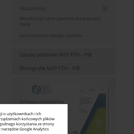
Aktualności
Aktualizacja norm żywienia dla populacji
Polski
Uruchomienie nowego systemu
Zasoby biblioteki NIZP PZH – PIB
Monografie NIZP PZH – PIB
i o użytkownikach i ich
rządzeniach końcowych plików
wygodnego korzystania ze strony
z narzędzie Google Analytics