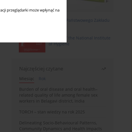
acji przeglądarki może wpłynąć na
Roczniki Państwowego Zakładu
Higieny
Annals of the National Institute
of Hygiene
Najczęściej czytane
Miesiąc
Rok
Burden of oral disease and oral health–
related quality of life among female sex
workers in Belagavi district, India
TORCH – stan wiedzy na rok 2025
Delineating Socio-Behavioural Patterns,
Community Dynamics and Health Impacts