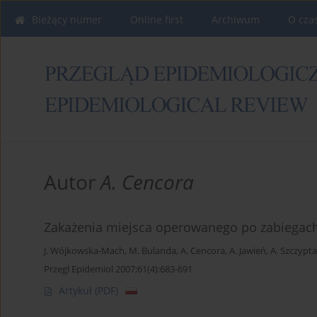
Bieżący numer
Online first
Archiwum
O cza
Autor
A. Cencora
Zakażenia miejsca operowanego po zabiegach 
J. Wójkowska-Mach
,
M. Bulanda
,
A. Cencora
,
A. Jawień
,
A. Szczypta
Przegl Epidemiol 2007;61(4):683-691
Artykuł
(PDF)