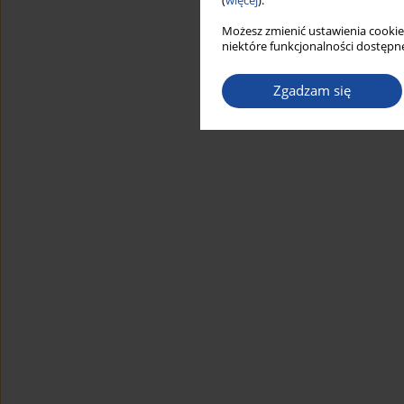
(
więcej
).
Możesz zmienić ustawienia cookie
niektóre funkcjonalności dostępne
Zgadzam się