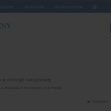
sopiśmie
Dla Autorów
Dla Recenzentów
w chirurgii naczyniowej
,
A. Różańska
,
D. Romaniszyn
,
P. B. Heczko
Statystyki