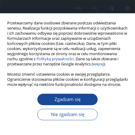
EN
PL
Przetwarzamy dane osobowe zbierane podczas odwiedzania
serwisu. Realizacja funkcji pozyskiwania informacji o użytkownikach
i ich zachowaniu odbywa się poprzez dobrowolnie wprowadzone w
formularzach informacje oraz zapisywanie w urządzeniach
końcowych plików cookies (tzw. ciasteczka). Dane, w tym pliki
cookies, wykorzystywane są w celu realizacji usług, zapewnienia
wygodnego korzystania ze strony oraz w celu monitorowania
ruchu zgodnie z
Polityką prywatności
. Dane są także zbierane i
przetwarzane przez narzędzie Google Analytics (
więcej
).
Autor
I. Bzdęga
Możesz zmienić ustawienia cookies w swojej przeglądarce.
Ograniczenie stosowania plików cookies w konfiguracji przeglądarki
może wpłynąć na niektóre funkcjonalności dostępne na stronie.
Analiza epidemiologiczna występowania chorób
Zgadzam się
pasożytniczych u osób leczonych w szpitalu
Tymczasowych Sił Zbrojnych w Libanie w latach
Nie zgadzam się
1993-2000
A. Buczyński
,
K. Korzeniewski
,
I. Bzdęga
,
A. Jerominko
Przegl Epidemiol 2004;58(2):303-312