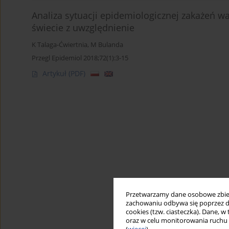
Analiza sytuacji epidemiologicznej zakażeń
świecie z uwzględnienie
K Talaga-Ćwiertnia
,
M Bulanda
Przegl Epidemiol 2018;72(1):3-15
Artykuł
(PDF)
Przetwarzamy dane osobowe zbiera
zachowaniu odbywa się poprzez d
cookies (tzw. ciasteczka). Dane, w
oraz w celu monitorowania ruchu