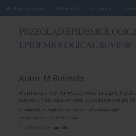
Bieżący numer
Online first
Archiwum
O cza
Autor
M Bulanda
Alarmujące wyniki występowania szpitalnych
nadzoru nad zakażeniami szpitalnymi w polsk
M Wałaszek
,
A Różańska
,
M Bulanda
,
J Wójkowska-Mach
Przegl Epidemiol 2018;72(1):33-44
Artykuł
(PDF)