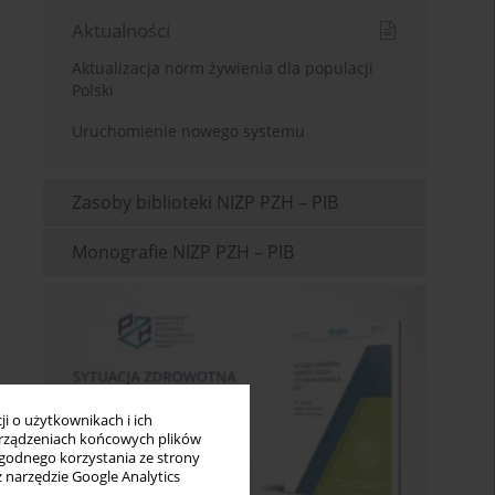
Aktualności
Aktualizacja norm żywienia dla populacji
Polski
Uruchomienie nowego systemu
Zasoby biblioteki NIZP PZH – PIB
Monografie NIZP PZH – PIB
i o użytkownikach i ich
rządzeniach końcowych plików
wygodnego korzystania ze strony
z narzędzie Google Analytics