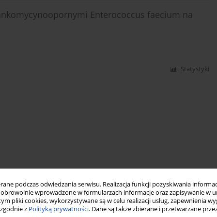
 wankomycynoopornymi Enterococcus faecium na
Statystyki
ne podczas odwiedzania serwisu. Realizacja funkcji pozyskiwania informacj
obrowolnie wprowadzone w formularzach informacje oraz zapisywanie w u
 tym pliki cookies, wykorzystywane są w celu realizacji usług, zapewnienia 
 zgodnie z
Polityką prywatności
. Dane są także zbierane i przetwarzane prze