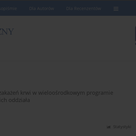
sopiśmie
Dla Autorów
Dla Recenzentów
 zakażeń krwi w wieloośrodkowym programie
ich oddziała
Statystyki