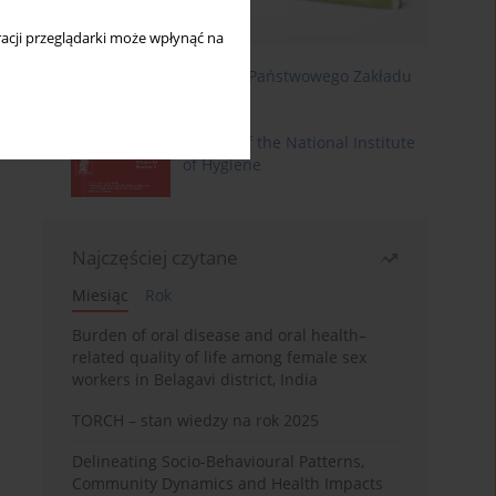
acji przeglądarki może wpłynąć na
Roczniki Państwowego Zakładu
Higieny
Annals of the National Institute
of Hygiene
Najczęściej czytane
Miesiąc
Rok
Burden of oral disease and oral health–
related quality of life among female sex
workers in Belagavi district, India
TORCH – stan wiedzy na rok 2025
Delineating Socio-Behavioural Patterns,
Community Dynamics and Health Impacts