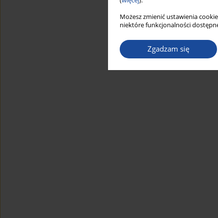
(
więcej
).
Możesz zmienić ustawienia cookie
niektóre funkcjonalności dostępne
Zgadzam się