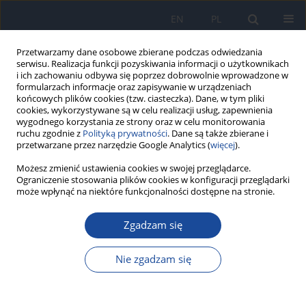
EN
PL
Przetwarzamy dane osobowe zbierane podczas odwiedzania
serwisu. Realizacja funkcji pozyskiwania informacji o użytkownikach
i ich zachowaniu odbywa się poprzez dobrowolnie wprowadzone w
formularzach informacje oraz zapisywanie w urządzeniach
końcowych plików cookies (tzw. ciasteczka). Dane, w tym pliki
cookies, wykorzystywane są w celu realizacji usług, zapewnienia
wygodnego korzystania ze strony oraz w celu monitorowania
ruchu zgodnie z
Polityką prywatności
. Dane są także zbierane i
przetwarzane przez narzędzie Google Analytics (
więcej
).
Autor
M. Bulanda
Możesz zmienić ustawienia cookies w swojej przeglądarce.
Ograniczenie stosowania plików cookies w konfiguracji przeglądarki
może wpłynąć na niektóre funkcjonalności dostępne na stronie.
Przedłużona hospitalizacja pacjentów ze
szpitalnymi zapaleniami płuc w oddziale
Zgadzam się
intensywnej terapii &nda
Nie zgadzam się
A. Różańska
,
M. Wałaszek
,
Z. Wolak
,
M. Bulanda
Przegl Epidemiol 2016;70(3):449-461
Statystyki