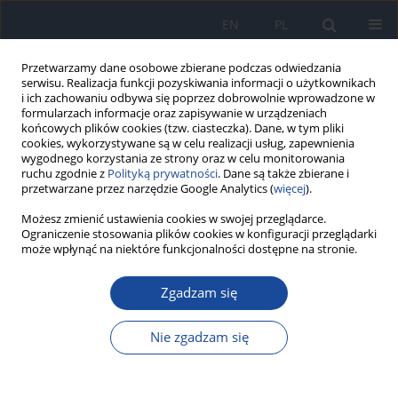
EN
PL
Przetwarzamy dane osobowe zbierane podczas odwiedzania
serwisu. Realizacja funkcji pozyskiwania informacji o użytkownikach
i ich zachowaniu odbywa się poprzez dobrowolnie wprowadzone w
formularzach informacje oraz zapisywanie w urządzeniach
końcowych plików cookies (tzw. ciasteczka). Dane, w tym pliki
cookies, wykorzystywane są w celu realizacji usług, zapewnienia
wygodnego korzystania ze strony oraz w celu monitorowania
ruchu zgodnie z
Polityką prywatności
. Dane są także zbierane i
przetwarzane przez narzędzie Google Analytics (
więcej
).
Autor
O Borysiuk
Możesz zmienić ustawienia cookies w swojej przeglądarce.
Ograniczenie stosowania plików cookies w konfiguracji przeglądarki
może wpłynąć na niektóre funkcjonalności dostępne na stronie.
Epidemiological and microbiological aspects of
Zgadzam się
healthcare-associated infections in Ukraine
during the 2009–2019 period
Nie zgadzam się
Y Konechnyi
,
M Panas
,
I Tymchuk
,
O Havur
,
O Borysiuk
,
I Hubytska
,
L
Zhurakhivska
,
R Konechna
,
O. Korniychuk
Przegl Epidemiol 2021;75(1):86-95