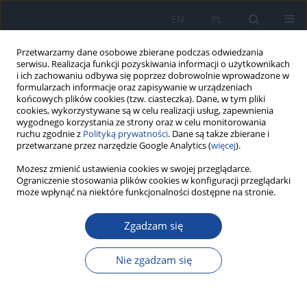
EN
PL
Przetwarzamy dane osobowe zbierane podczas odwiedzania
serwisu. Realizacja funkcji pozyskiwania informacji o użytkownikach
i ich zachowaniu odbywa się poprzez dobrowolnie wprowadzone w
formularzach informacje oraz zapisywanie w urządzeniach
końcowych plików cookies (tzw. ciasteczka). Dane, w tym pliki
cookies, wykorzystywane są w celu realizacji usług, zapewnienia
wygodnego korzystania ze strony oraz w celu monitorowania
ruchu zgodnie z
Polityką prywatności
. Dane są także zbierane i
przetwarzane przez narzędzie Google Analytics (
więcej
).
Autor
A. Borecka
Możesz zmienić ustawienia cookies w swojej przeglądarce.
Ograniczenie stosowania plików cookies w konfiguracji przeglądarki
może wpłynąć na niektóre funkcjonalności dostępne na stronie.
Toksokaroza u dzieci - trudny problem kliniczny
Zgadzam się
J. Gawor
,
A. Borecka
,
S. Dobosz
,
M. Marczyńska
,
H. Żarnowska-Prymek
,
A. Trzebicka
,
J. Juszko
Nie zgadzam się
Przegl Epidemiol 2008;62(2):407-413
Statystyki