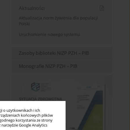
Aktualności
Aktualizacja norm żywienia dla populacji
Polski
Uruchomienie nowego systemu
Zasoby biblioteki NIZP PZH – PIB
Monografie NIZP PZH – PIB
i o użytkownikach i ich
rządzeniach końcowych plików
wygodnego korzystania ze strony
z narzędzie Google Analytics