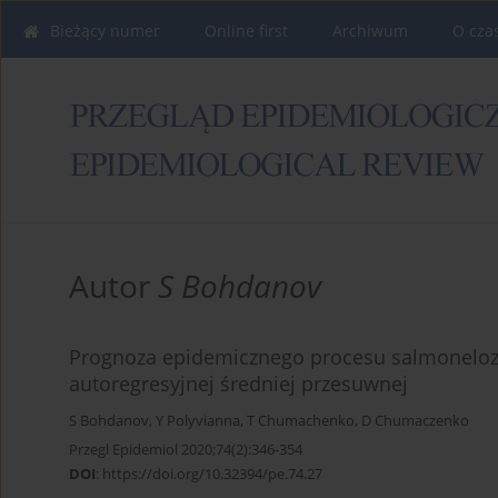
Bieżący numer
Online first
Archiwum
O cza
Autor
S Bohdanov
Prognoza epidemicznego procesu salmonelozy
autoregresyjnej średniej przesuwnej
S Bohdanov
,
Y Polyvianna
,
T Chumachenko
,
D Chumaczenko
Przegl Epidemiol 2020;74(2):346-354
DOI
:
https://doi.org/10.32394/pe.74.27