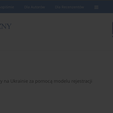
sopiśmie
Dla Autorów
Dla Recenzentów
 na Ukrainie za pomocą modelu rejestracji