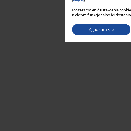
(
więcej
).
Możesz zmienić ustawienia cookie
niektóre funkcjonalności dostępne
Zgadzam się