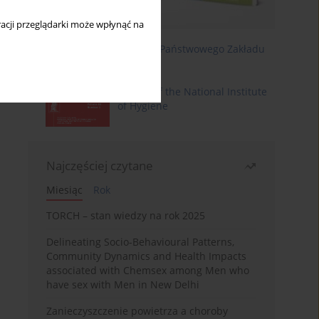
acji przeglądarki może wpłynąć na
Roczniki Państwowego Zakładu
Higieny
Annals of the National Institute
of Hygiene
Najczęściej czytane
Miesiąc
Rok
TORCH – stan wiedzy na rok 2025
Delineating Socio-Behavioural Patterns,
Community Dynamics and Health Impacts
associated with Chemsex among Men who
have sex with Men in New Delhi
Zanieczyszczenie powietrza a choroby