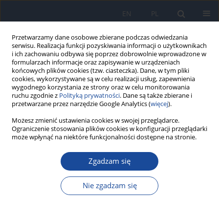
EN
PL
Przetwarzamy dane osobowe zbierane podczas odwiedzania
serwisu. Realizacja funkcji pozyskiwania informacji o użytkownikach
i ich zachowaniu odbywa się poprzez dobrowolnie wprowadzone w
formularzach informacje oraz zapisywanie w urządzeniach
końcowych plików cookies (tzw. ciasteczka). Dane, w tym pliki
cookies, wykorzystywane są w celu realizacji usług, zapewnienia
wygodnego korzystania ze strony oraz w celu monitorowania
ruchu zgodnie z
Polityką prywatności
. Dane są także zbierane i
przetwarzane przez narzędzie Google Analytics (
więcej
).
Autor
M. Bociąga-Jasik
Możesz zmienić ustawienia cookies w swojej przeglądarce.
Ograniczenie stosowania plików cookies w konfiguracji przeglądarki
może wpłynąć na niektóre funkcjonalności dostępne na stronie.
Ryzyko zarażenia malarią w czasie podróży w
świetle danych Kliniki Chorób Zakaźnych w
Zgadzam się
Krakowie z lat 1996-2010
Nie zgadzam się
A. Kalinowska-Nowak
,
M. Bociąga-Jasik
,
M. Leśniak
,
T. Mach
,
A. Garlicki
Przegl Epidemiol 2012;66(3):431-436
Statystyki