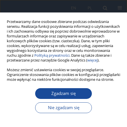
EN
PL
Przetwarzamy dane osobowe zbierane podczas odwiedzania
serwisu. Realizacja funkcji pozyskiwania informacji o użytkownikach
i ich zachowaniu odbywa się poprzez dobrowolnie wprowadzone w
formularzach informacje oraz zapisywanie w urządzeniach
końcowych plików cookies (tzw. ciasteczka). Dane, w tym pliki
cookies, wykorzystywane są w celu realizacji usług, zapewnienia
wygodnego korzystania ze strony oraz w celu monitorowania
ruchu zgodnie z
Polityką prywatności
. Dane są także zbierane i
przetwarzane przez narzędzie Google Analytics (
więcej
).
Autor
A. Bielak
Możesz zmienić ustawienia cookies w swojej przeglądarce.
Ograniczenie stosowania plików cookies w konfiguracji przeglądarki
może wpłynąć na niektóre funkcjonalności dostępne na stronie.
Wirusowe zapalenie wątroby typu A w 2001 roku
Zgadzam się
J. Sitarska-Gołębiowska
,
A. Bielak
Przegl Epidemiol 2003;57(1):129-134
Nie zgadzam się
Statystyki
Artykuł
(PDF)