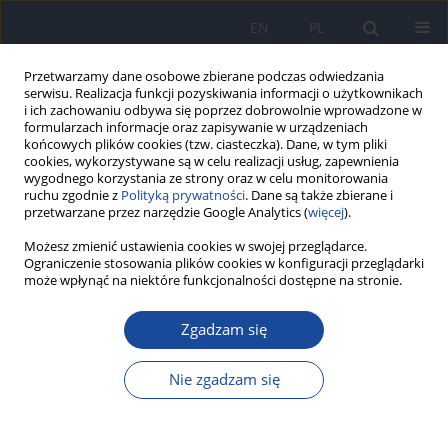
EN
PL
Przetwarzamy dane osobowe zbierane podczas odwiedzania
serwisu. Realizacja funkcji pozyskiwania informacji o użytkownikach
i ich zachowaniu odbywa się poprzez dobrowolnie wprowadzone w
formularzach informacje oraz zapisywanie w urządzeniach
końcowych plików cookies (tzw. ciasteczka). Dane, w tym pliki
cookies, wykorzystywane są w celu realizacji usług, zapewnienia
wygodnego korzystania ze strony oraz w celu monitorowania
ruchu zgodnie z
Polityką prywatności
. Dane są także zbierane i
przetwarzane przez narzędzie Google Analytics (
więcej
).
Autor
P. Bereś
Możesz zmienić ustawienia cookies w swojej przeglądarce.
Ograniczenie stosowania plików cookies w konfiguracji przeglądarki
może wpłynąć na niektóre funkcjonalności dostępne na stronie.
Epidemiologia boreliozy u pracowników
Zgadzam się
nadleśnictw Dolnego Śląska
W. Dobracki
,
B. Dobracka
,
W. Paczosa
,
J. Zięba
,
P. Bereś
Nie zgadzam się
Przegl Epidemiol 2007;61(2):385-391
Statystyki