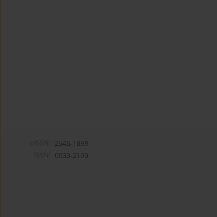
eISSN:
2545-1898
ISSN:
0033-2100