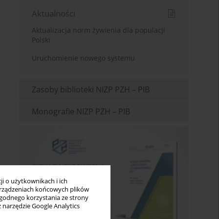
Aktualności
Aktualizacja norm żywienia dla populacji
Polski
Uruchomienie nowego systemu
Zasoby biblioteki NIZP PZH – PIB
Monografie NIZP PZH – PIB
i o użytkownikach i ich
rządzeniach końcowych plików
wygodnego korzystania ze strony
z narzędzie Google Analytics