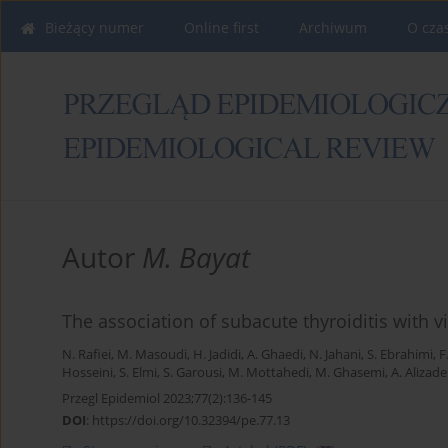
Bieżący numer
Online first
Archiwum
O cza
Autor
M. Bayat
The association of subacute thyroiditis with v
N. Rafiei
,
M. Masoudi
,
H. Jadidi
,
A. Ghaedi
,
N. Jahani
,
S. Ebrahimi
,
F
Hosseini
,
S. Elmi
,
S. Garousi
,
M. Mottahedi
,
M. Ghasemi
,
A. Alizad
Przegl Epidemiol 2023;77(2):136-145
DOI
:
https://doi.org/10.32394/pe.77.13