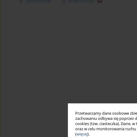
Streszczenie
Artykuł
(PDF)
Przetwarzamy dane osobowe zbiera
zachowaniu odbywa się poprzez d
cookies (tzw. ciasteczka). Dane, w
oraz w celu monitorowania ruchu
(
więcej
).