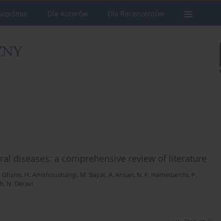
sopiśmie
Dla Autorów
Dla Recenzentów
iral diseases: a comprehensive review of literature
. Gharei
,
H. Amirhoushangi
,
M. Bayat
,
A. Ansari
,
N. F. Hamedanchi
,
P.
eh
,
N. Deravi