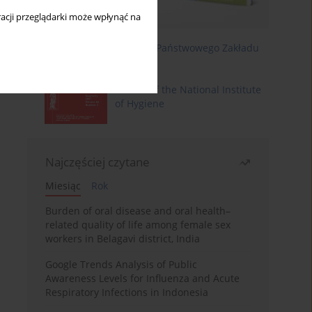
acji przeglądarki może wpłynąć na
Roczniki Państwowego Zakładu
Higieny
Annals of the National Institute
of Hygiene
Najczęściej czytane
Miesiąc
Rok
Burden of oral disease and oral health–
related quality of life among female sex
workers in Belagavi district, India
Google Trends Analysis of Public
Awareness Levels for Influenza and Acute
Respiratory Infections in Indonesia