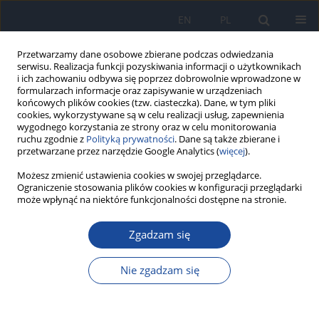
EN
PL
Przetwarzamy dane osobowe zbierane podczas odwiedzania
serwisu. Realizacja funkcji pozyskiwania informacji o użytkownikach
i ich zachowaniu odbywa się poprzez dobrowolnie wprowadzone w
formularzach informacje oraz zapisywanie w urządzeniach
końcowych plików cookies (tzw. ciasteczka). Dane, w tym pliki
cookies, wykorzystywane są w celu realizacji usług, zapewnienia
wygodnego korzystania ze strony oraz w celu monitorowania
ruchu zgodnie z
Polityką prywatności
. Dane są także zbierane i
przetwarzane przez narzędzie Google Analytics (
więcej
).
Autor
E. Baran
Możesz zmienić ustawienia cookies w swojej przeglądarce.
Ograniczenie stosowania plików cookies w konfiguracji przeglądarki
może wpłynąć na niektóre funkcjonalności dostępne na stronie.
Poziom beta - 2 mikroglobuliny w surowicy krwi
chorych na ostre wirusowe zapalenia wątroby
Zgadzam się
typów А, В i С
Nie zgadzam się
K. Tomasiewicz
,
E. Jagiełło-Wójtowicz
,
G. Krawczuk
,
A. Łyczak
,
E. Baran
,
G. Rzeszowska
Przegl Epidemiol 1996;50(3):259-264
Statystyki