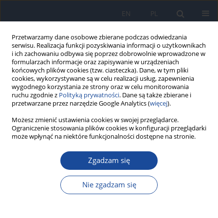
EN
PL
Przetwarzamy dane osobowe zbierane podczas odwiedzania
serwisu. Realizacja funkcji pozyskiwania informacji o użytkownikach
i ich zachowaniu odbywa się poprzez dobrowolnie wprowadzone w
formularzach informacje oraz zapisywanie w urządzeniach
końcowych plików cookies (tzw. ciasteczka). Dane, w tym pliki
cookies, wykorzystywane są w celu realizacji usług, zapewnienia
wygodnego korzystania ze strony oraz w celu monitorowania
ruchu zgodnie z
Polityką prywatności
. Dane są także zbierane i
przetwarzane przez narzędzie Google Analytics (
więcej
).
Autor
O. Bakhurynska
Możesz zmienić ustawienia cookies w swojej przeglądarce.
Ograniczenie stosowania plików cookies w konfiguracji przeglądarki
może wpłynąć na niektóre funkcjonalności dostępne na stronie.
Ocena skuteczności szpitalnej polityki
antybiotykowej stosowanej w latach 2009-2013 w
Zgadzam się
Szpitalu Uniwersyteckim Nr 2 w Bydgoszczy
Nie zgadzam się
A. Kuziemski
,
K. Frankowska
,
E. Gonia
,
B. Czerniak
,
O. Bakhurynska
,
Z.
Sobociński
Przegl Epidemiol 2015;69(3):633-636
Statystyki