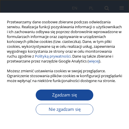
EN
PL
Przetwarzamy dane osobowe zbierane podczas odwiedzania
serwisu. Realizacja funkcji pozyskiwania informacji o użytkownikach
i ich zachowaniu odbywa się poprzez dobrowolnie wprowadzone w
formularzach informacje oraz zapisywanie w urządzeniach
końcowych plików cookies (tzw. ciasteczka). Dane, w tym pliki
cookies, wykorzystywane są w celu realizacji usług, zapewnienia
wygodnego korzystania ze strony oraz w celu monitorowania
ruchu zgodnie z
Polityką prywatności
. Dane są także zbierane i
przetwarzane przez narzędzie Google Analytics (
więcej
).
Autor
D Błaszczyk
Możesz zmienić ustawienia cookies w swojej przeglądarce.
Ograniczenie stosowania plików cookies w konfiguracji przeglądarki
może wpłynąć na niektóre funkcjonalności dostępne na stronie.
Wpływ populacyjnych badań przesiewowych na
Zgadzam się
zachorowalność i wykrywalność raka piersi u
kobiet na Dolnym Śląsku w
Nie zgadzam się
D Zielecka-Dębska
,
A Maciejczyk
,
K Lichoń
,
J Szelachowska
,
A
Maciejczyk
,
D Błaszczyk
,
J Błaszczyk
,
E Pawlak
,
R Matkowski
Przegl Epidemiol 2022;76(1):37-50