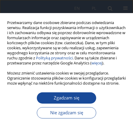
EN
PL
Przetwarzamy dane osobowe zbierane podczas odwiedzania
serwisu. Realizacja funkcji pozyskiwania informacji o użytkownikach
i ich zachowaniu odbywa się poprzez dobrowolnie wprowadzone w
formularzach informacje oraz zapisywanie w urządzeniach
końcowych plików cookies (tzw. ciasteczka). Dane, w tym pliki
cookies, wykorzystywane są w celu realizacji usług, zapewnienia
wygodnego korzystania ze strony oraz w celu monitorowania
ruchu zgodnie z
Polityką prywatności
. Dane są także zbierane i
przetwarzane przez narzędzie Google Analytics (
więcej
).
Autor
Magdalena Ankiersztejn –
Możesz zmienić ustawienia cookies w swojej przeglądarce.
Ograniczenie stosowania plików cookies w konfiguracji przeglądarki
Bartczak
może wpłynąć na niektóre funkcjonalności dostępne na stronie.
Zgadzam się
PRACA ORYGINALNA
Telemedycyna w opiece nad osobami żyjącymi z
Nie zgadzam się
HIV w czasach pandemii COVID-19 – badanie
ankietowe satysfakcji pacjentów