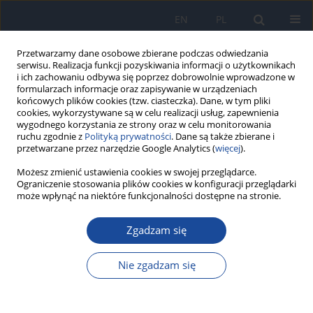
EN
PL
Przetwarzamy dane osobowe zbierane podczas odwiedzania
serwisu. Realizacja funkcji pozyskiwania informacji o użytkownikach
i ich zachowaniu odbywa się poprzez dobrowolnie wprowadzone w
formularzach informacje oraz zapisywanie w urządzeniach
końcowych plików cookies (tzw. ciasteczka). Dane, w tym pliki
cookies, wykorzystywane są w celu realizacji usług, zapewnienia
wygodnego korzystania ze strony oraz w celu monitorowania
ruchu zgodnie z
Polityką prywatności
. Dane są także zbierane i
przetwarzane przez narzędzie Google Analytics (
więcej
).
Słowo kluczowe
wirus Zika
Możesz zmienić ustawienia cookies w swojej przeglądarce.
Ograniczenie stosowania plików cookies w konfiguracji przeglądarki
może wpłynąć na niektóre funkcjonalności dostępne na stronie.
Zika – nowa choroba zakaźna. Ocena ryzyka
Zgadzam się
zakażenia z polskiej perspektywy
M. Gańczak
Nie zgadzam się
Przegl Epidemiol 2016;70(1):93-97
Statystyki