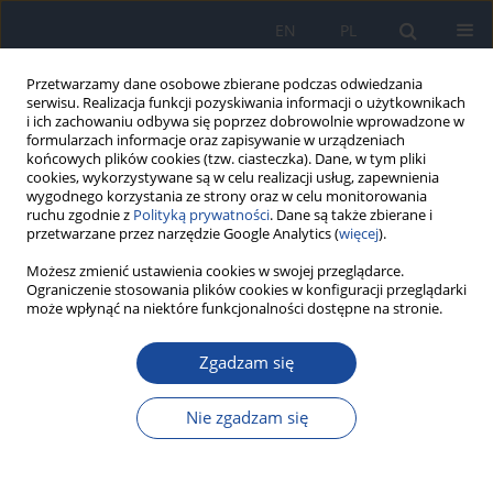
EN
PL
Przetwarzamy dane osobowe zbierane podczas odwiedzania
serwisu. Realizacja funkcji pozyskiwania informacji o użytkownikach
i ich zachowaniu odbywa się poprzez dobrowolnie wprowadzone w
formularzach informacje oraz zapisywanie w urządzeniach
końcowych plików cookies (tzw. ciasteczka). Dane, w tym pliki
cookies, wykorzystywane są w celu realizacji usług, zapewnienia
wygodnego korzystania ze strony oraz w celu monitorowania
ruchu zgodnie z
Polityką prywatności
. Dane są także zbierane i
przetwarzane przez narzędzie Google Analytics (
więcej
).
Słowo kluczowe
pediculicides
Możesz zmienić ustawienia cookies w swojej przeglądarce.
Ograniczenie stosowania plików cookies w konfiguracji przeglądarki
może wpłynąć na niektóre funkcjonalności dostępne na stronie.
Występowanie wszawicy głowowej i jej
Zgadzam się
zwalczanie w domach dziecka w wybranych
województwach Polski w latach 2007-2009
Nie zgadzam się
B. Sawicka
,
E. Mikulak
,
A. Gliniewicz
Przegl Epidemiol 2011;65(4):669-674
Statystyki