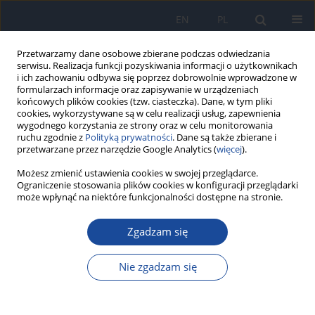
EN
PL
Przetwarzamy dane osobowe zbierane podczas odwiedzania
serwisu. Realizacja funkcji pozyskiwania informacji o użytkownikach
i ich zachowaniu odbywa się poprzez dobrowolnie wprowadzone w
formularzach informacje oraz zapisywanie w urządzeniach
końcowych plików cookies (tzw. ciasteczka). Dane, w tym pliki
cookies, wykorzystywane są w celu realizacji usług, zapewnienia
wygodnego korzystania ze strony oraz w celu monitorowania
ruchu zgodnie z
Polityką prywatności
. Dane są także zbierane i
przetwarzane przez narzędzie Google Analytics (
więcej
).
Słowo kluczowe
nadzór nad
Możesz zmienić ustawienia cookies w swojej przeglądarce.
Ograniczenie stosowania plików cookies w konfiguracji przeglądarki
zakażeniami
może wpłynąć na niektóre funkcjonalności dostępne na stronie.
Zgadzam się
Organizacja i zakres kontroli zakażeń w polskich
szpitalach. Wyniki programu PROHIBIT
Nie zgadzam się
A. Różańska
,
J. Wójkowska-Mach
,
M. Bulanda
,
P. B. Heczko
Przegl Epidemiol 2014;68(1):117-120
Statystyki