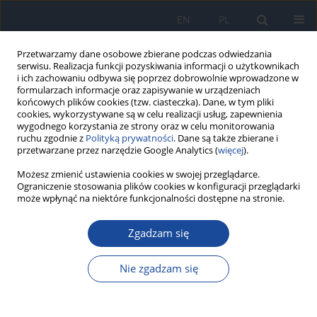
EN
PL
Przetwarzamy dane osobowe zbierane podczas odwiedzania
serwisu. Realizacja funkcji pozyskiwania informacji o użytkownikach
i ich zachowaniu odbywa się poprzez dobrowolnie wprowadzone w
formularzach informacje oraz zapisywanie w urządzeniach
końcowych plików cookies (tzw. ciasteczka). Dane, w tym pliki
cookies, wykorzystywane są w celu realizacji usług, zapewnienia
wygodnego korzystania ze strony oraz w celu monitorowania
ruchu zgodnie z
Polityką prywatności
. Dane są także zbierane i
przetwarzane przez narzędzie Google Analytics (
więcej
).
Słowo kluczowe
medycyna
Możesz zmienić ustawienia cookies w swojej przeglądarce.
Ograniczenie stosowania plików cookies w konfiguracji przeglądarki
oparta na dowodach
może wpłynąć na niektóre funkcjonalności dostępne na stronie.
Zgadzam się
Medycyna oparta na dowodach (EBM) w systemie
opieki zdrowotnej i leczeniu indywidualnego
pacjenta. Cz. III. Nauczanie epidemiologii i
Nie zgadzam się
statystyki
W. Borkowski