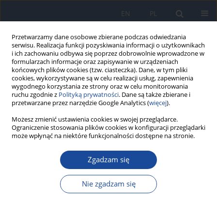
EN
PL
Przetwarzamy dane osobowe zbierane podczas odwiedzania
serwisu. Realizacja funkcji pozyskiwania informacji o użytkownikach
i ich zachowaniu odbywa się poprzez dobrowolnie wprowadzone w
formularzach informacje oraz zapisywanie w urządzeniach
końcowych plików cookies (tzw. ciasteczka). Dane, w tym pliki
cookies, wykorzystywane są w celu realizacji usług, zapewnienia
wygodnego korzystania ze strony oraz w celu monitorowania
ruchu zgodnie z
Polityką prywatności
. Dane są także zbierane i
przetwarzane przez narzędzie Google Analytics (
więcej
).
Słowo kluczowe
leczenie
Możesz zmienić ustawienia cookies w swojej przeglądarce.
Ograniczenie stosowania plików cookies w konfiguracji przeglądarki
antyretrowirusowe
może wpłynąć na niektóre funkcjonalności dostępne na stronie.
Zgadzam się
Zachorowania na nowotwory pacjentów
zakażonych HIV z regionu łódzkiego w latach
1992-2010
Nie zgadzam się
E. Jabłonowska
,
E. Małolepsza
,
M. Strycharz
,
K. Wójcik
Przegl Epidemiol 2011;65(2):339-343