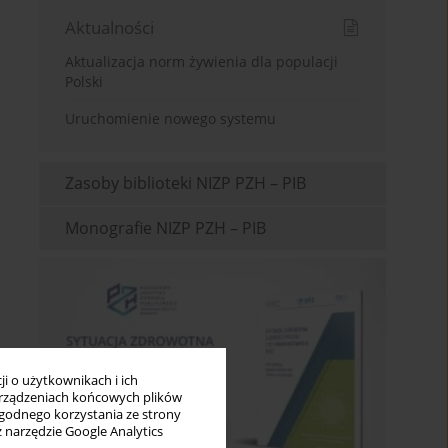
Aktualności
Aktualizacja norm żywienia dla populacji
Polski
Uruchomienie nowego systemu
Zasoby biblioteki NIZP PZH – PIB
Monografie NIZP PZH – PIB
i o użytkownikach i ich
rządzeniach końcowych plików
wygodnego korzystania ze strony
z narzędzie Google Analytics