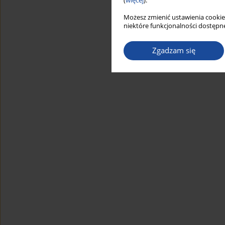
(
więcej
).
Możesz zmienić ustawienia cookie
niektóre funkcjonalności dostępne
Zgadzam się