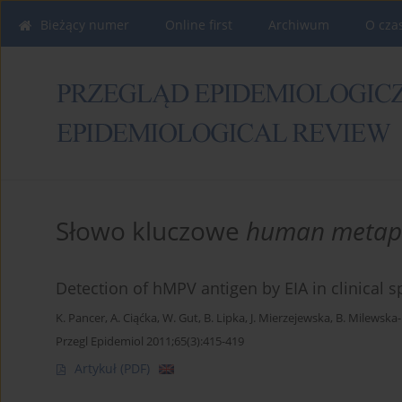
Bieżący numer
Online first
Archiwum
O cza
Słowo kluczowe
human metap
Detection of hMPV antigen by EIA in clinical 
K. Pancer
,
A. Ciąćka
,
W. Gut
,
B. Lipka
,
J. Mierzejewska
,
B. Milewska
Przegl Epidemiol 2011;65(3):415-419
Artykuł
(PDF)