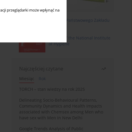
acji przeglądarki może wpłynąć na
Roczniki Państwowego Zakładu
Higieny
Annals of the National Institute
of Hygiene
Najczęściej czytane
Miesiąc
Rok
TORCH – stan wiedzy na rok 2025
Delineating Socio-Behavioural Patterns,
Community Dynamics and Health Impacts
associated with Chemsex among Men who
have sex with Men in New Delhi
Google Trends Analysis of Public