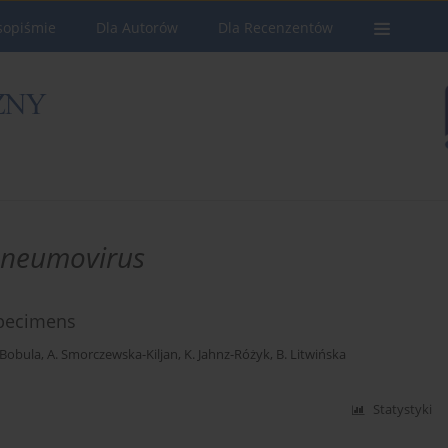
sopiśmie
Dla Autorów
Dla Recenzentów
neumovirus
specimens
-Bobula
,
A. Smorczewska-Kiljan
,
K. Jahnz-Różyk
,
B. Litwińska
Statystyki