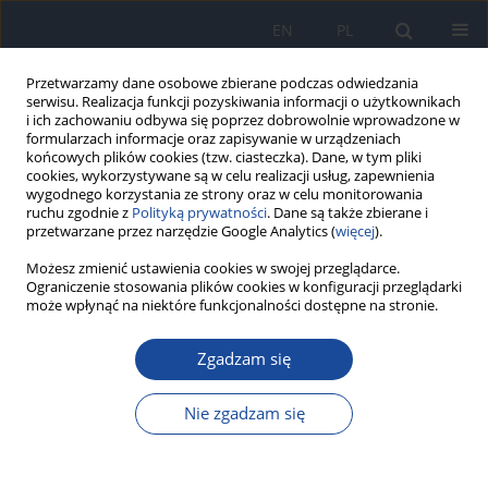
EN
PL
Przetwarzamy dane osobowe zbierane podczas odwiedzania
serwisu. Realizacja funkcji pozyskiwania informacji o użytkownikach
i ich zachowaniu odbywa się poprzez dobrowolnie wprowadzone w
formularzach informacje oraz zapisywanie w urządzeniach
końcowych plików cookies (tzw. ciasteczka). Dane, w tym pliki
cookies, wykorzystywane są w celu realizacji usług, zapewnienia
wygodnego korzystania ze strony oraz w celu monitorowania
ruchu zgodnie z
Polityką prywatności
. Dane są także zbierane i
przetwarzane przez narzędzie Google Analytics (
więcej
).
Słowo kluczowe
1996
Możesz zmienić ustawienia cookies w swojej przeglądarce.
Ograniczenie stosowania plików cookies w konfiguracji przeglądarki
może wpłynąć na niektóre funkcjonalności dostępne na stronie.
Zatrucia i zakażenia pokarmowe w 1996 roku
Zgadzam się
A. Przybylska
Przegl Epidemiol 1998;52(1-2):77-86
Nie zgadzam się
Statystyki
Artykuł
(PDF)