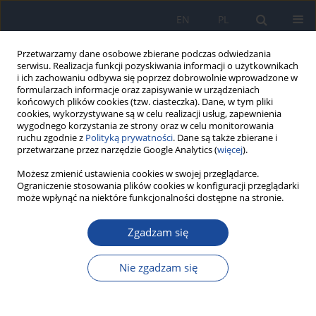
EN
PL
Przetwarzamy dane osobowe zbierane podczas odwiedzania
serwisu. Realizacja funkcji pozyskiwania informacji o użytkownikach
i ich zachowaniu odbywa się poprzez dobrowolnie wprowadzone w
formularzach informacje oraz zapisywanie w urządzeniach
końcowych plików cookies (tzw. ciasteczka). Dane, w tym pliki
cookies, wykorzystywane są w celu realizacji usług, zapewnienia
wygodnego korzystania ze strony oraz w celu monitorowania
ruchu zgodnie z
Polityką prywatności
. Dane są także zbierane i
przetwarzane przez narzędzie Google Analytics (
więcej
).
Autor
Wiktoria Ficoń
Możesz zmienić ustawienia cookies w swojej przeglądarce.
Ograniczenie stosowania plików cookies w konfiguracji przeglądarki
może wpłynąć na niektóre funkcjonalności dostępne na stronie.
PRACA POGLĄDOWA
Zgadzam się
Dieta a zmiany klimatu
Bartłomiej Palmowski
,
Wiktoria Ficoń
,
Maksymilian Dobosz
,
Beata
Nie zgadzam się
Całyniuk
Przegl Epidemiol 2025;79(4):557-567
DOI
:
https://doi.org/10.32394/pe/216730