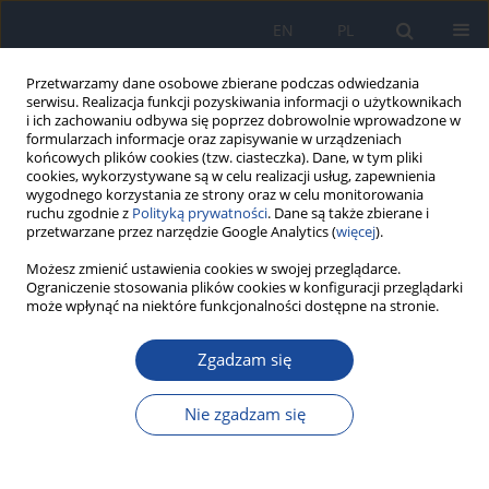
EN
PL
Przetwarzamy dane osobowe zbierane podczas odwiedzania
serwisu. Realizacja funkcji pozyskiwania informacji o użytkownikach
i ich zachowaniu odbywa się poprzez dobrowolnie wprowadzone w
formularzach informacje oraz zapisywanie w urządzeniach
końcowych plików cookies (tzw. ciasteczka). Dane, w tym pliki
cookies, wykorzystywane są w celu realizacji usług, zapewnienia
wygodnego korzystania ze strony oraz w celu monitorowania
ruchu zgodnie z
Polityką prywatności
. Dane są także zbierane i
przetwarzane przez narzędzie Google Analytics (
więcej
).
Autor
Rafał Halik
Możesz zmienić ustawienia cookies w swojej przeglądarce.
Ograniczenie stosowania plików cookies w konfiguracji przeglądarki
może wpłynąć na niektóre funkcjonalności dostępne na stronie.
Czynniki warunkujące stosowanie się do zaleceń i
Zgadzam się
restrykcji podczas początkowego okresu
pandemii COV
Nie zgadzam się
Katarzyna Domosławska-Żylińska
,
Magdalena Krysińska-Pisarek
,
Agnieszka Sowa-Kofta
,
Rafał Halik
,
Bożena Moskalewicz
,
Bogdan
Wojtyniak
,
Daniel Rabczenko
,
Magdalena Rosińska