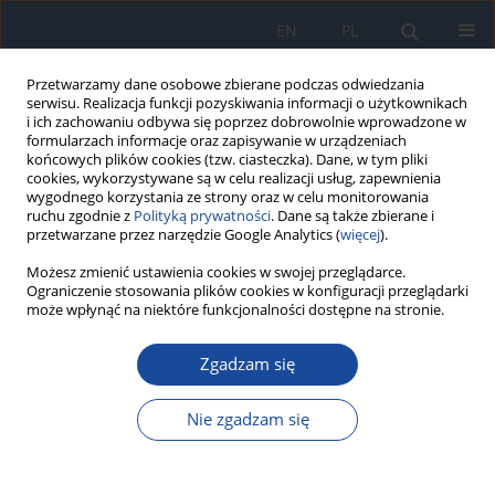
EN
PL
Przetwarzamy dane osobowe zbierane podczas odwiedzania
serwisu. Realizacja funkcji pozyskiwania informacji o użytkownikach
i ich zachowaniu odbywa się poprzez dobrowolnie wprowadzone w
formularzach informacje oraz zapisywanie w urządzeniach
końcowych plików cookies (tzw. ciasteczka). Dane, w tym pliki
cookies, wykorzystywane są w celu realizacji usług, zapewnienia
wygodnego korzystania ze strony oraz w celu monitorowania
ruchu zgodnie z
Polityką prywatności
. Dane są także zbierane i
przetwarzane przez narzędzie Google Analytics (
więcej
).
Autor
Mirosław Czarkowski
Możesz zmienić ustawienia cookies w swojej przeglądarce.
Ograniczenie stosowania plików cookies w konfiguracji przeglądarki
może wpłynąć na niektóre funkcjonalności dostępne na stronie.
PRACA POGLĄDOWA
Choroby zakaźne w Polsce w 2023 roku
Zgadzam się
Magdalena Rosińska
,
Mirosław P Czarkowski
,
Małgorzata Sadkowska-
Todys
Nie zgadzam się
Przegl Epidemiol 2025;79(4):730-749
DOI
:
https://doi.org/10.32394/pe/218649
Statystyki