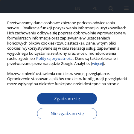
EN
PL
Przetwarzamy dane osobowe zbierane podczas odwiedzania
serwisu. Realizacja funkcji pozyskiwania informacji o użytkownikach
i ich zachowaniu odbywa się poprzez dobrowolnie wprowadzone w
formularzach informacje oraz zapisywanie w urządzeniach
końcowych plików cookies (tzw. ciasteczka). Dane, w tym pliki
cookies, wykorzystywane są w celu realizacji usług, zapewnienia
wygodnego korzystania ze strony oraz w celu monitorowania
ruchu zgodnie z
Polityką prywatności
. Dane są także zbierane i
przetwarzane przez narzędzie Google Analytics (
więcej
).
Autor
W. Niczyporuk
Możesz zmienić ustawienia cookies w swojej przeglądarce.
Ograniczenie stosowania plików cookies w konfiguracji przeglądarki
może wpłynąć na niektóre funkcjonalności dostępne na stronie.
Ziarnica weneryczna pachwin i zakażenie HIV.
Zgadzam się
Opis przypadku
H. Myśliwiec
,
W. Niczyporuk
,
N. Lebiedzińska
,
B. Chordyńska
Nie zgadzam się
Przegl Epidemiol 2005;59(1):31-33
Statystyki