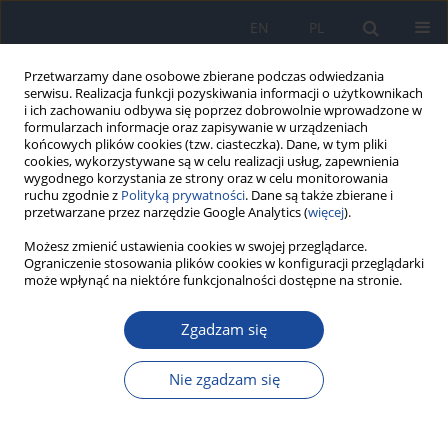
EN
PL
Przetwarzamy dane osobowe zbierane podczas odwiedzania
serwisu. Realizacja funkcji pozyskiwania informacji o użytkownikach
i ich zachowaniu odbywa się poprzez dobrowolnie wprowadzone w
formularzach informacje oraz zapisywanie w urządzeniach
końcowych plików cookies (tzw. ciasteczka). Dane, w tym pliki
cookies, wykorzystywane są w celu realizacji usług, zapewnienia
wygodnego korzystania ze strony oraz w celu monitorowania
ruchu zgodnie z
Polityką prywatności
. Dane są także zbierane i
przetwarzane przez narzędzie Google Analytics (
więcej
).
Autor
W. Kitowska
Możesz zmienić ustawienia cookies w swojej przeglądarce.
Ograniczenie stosowania plików cookies w konfiguracji przeglądarki
może wpłynąć na niektóre funkcjonalności dostępne na stronie.
Ocena stanu wiedzy gimnazjalistów na temat
wpływu promieniowania UV na zdrowie oraz
Zgadzam się
zachowania zdrowotne związane z opalaniem się
Nie zgadzam się
J. Skonieczna
,
D. Olejniczak
,
K. Zakrzewska
,
A. Duda-Zalewska
,
A.
Bodych
,
W. Kitowska
,
I. Cieślak
,
A. Kielan
,
E. Smoleńska
,
J. Makaruk
,
A.
Lech-Wróblewska
,
M. Jabłońska
,
D. Fydryk
,
M. Korczyńska
,
R. Izdebski
,
M. Zalewska
,
P. Koczkodaj
,
E. Gawińska