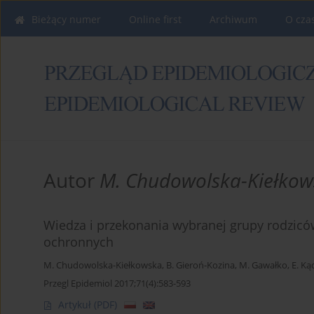
Bieżący numer
Online first
Archiwum
O cza
Autor
M. Chudowolska-Kiełkow
Wiedza i przekonania wybranej grupy rodziców
ochronnych
M. Chudowolska-Kiełkowska
,
B. Gieroń-Kozina
,
M. Gawałko
,
E. Ką
Przegl Epidemiol 2017;71(4):583-593
Artykuł
(PDF)