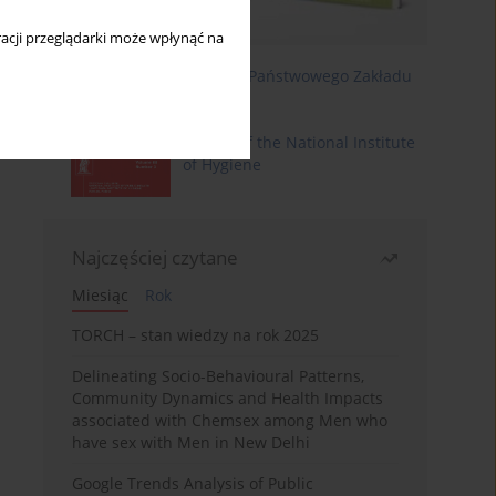
acji przeglądarki może wpłynąć na
Roczniki Państwowego Zakładu
Higieny
Annals of the National Institute
of Hygiene
Najczęściej czytane
Miesiąc
Rok
TORCH – stan wiedzy na rok 2025
Delineating Socio-Behavioural Patterns,
Community Dynamics and Health Impacts
associated with Chemsex among Men who
have sex with Men in New Delhi
Google Trends Analysis of Public