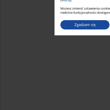
(
więcej
).
Możesz zmienić ustawienia cookie
niektóre funkcjonalności dostępne
Zgadzam się