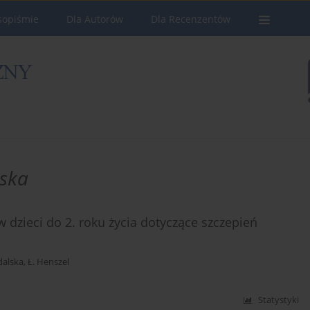
sopiśmie
Dla Autorów
Dla Recenzentów
ska
 dzieci do 2. roku życia dotyczące szczepień
dalska
,
Ł. Henszel
Statystyki