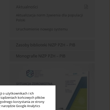
Aktualności
Aktualizacja norm żywienia dla populacji
Polski
Uruchomienie nowego systemu
Zasoby biblioteki NIZP PZH – PIB
Monografie NIZP PZH – PIB
i o użytkownikach i ich
rządzeniach końcowych plików
wygodnego korzystania ze strony
z narzędzie Google Analytics