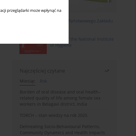
acji przeglądarki może wpłynąć na
Roczniki Państwowego Zakładu
Higieny
Annals of the National Institute
of Hygiene
Najczęściej czytane
Miesiąc
Rok
Burden of oral disease and oral health–
related quality of life among female sex
workers in Belagavi district, India
TORCH – stan wiedzy na rok 2025
Delineating Socio-Behavioural Patterns,
Community Dynamics and Health Impacts