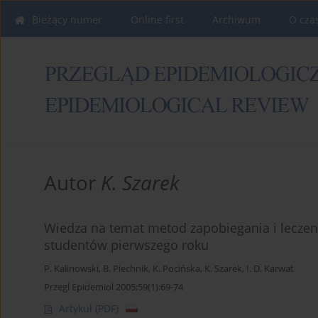
Bieżący numer
Online first
Archiwum
O cza
Autor
K. Szarek
Wiedza na temat metod zapobiegania i lecze
studentów pierwszego roku
P. Kalinowski
,
B. Piechnik
,
K. Pocińska
,
K. Szarek
,
I. D. Karwat
Przegl Epidemiol 2005;59(1):69-74
Artykuł
(PDF)