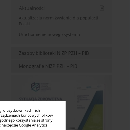
Aktualności
Aktualizacja norm żywienia dla populacji
Polski
Uruchomienie nowego systemu
Zasoby biblioteki NIZP PZH – PIB
Monografie NIZP PZH – PIB
i o użytkownikach i ich
rządzeniach końcowych plików
wygodnego korzystania ze strony
z narzędzie Google Analytics