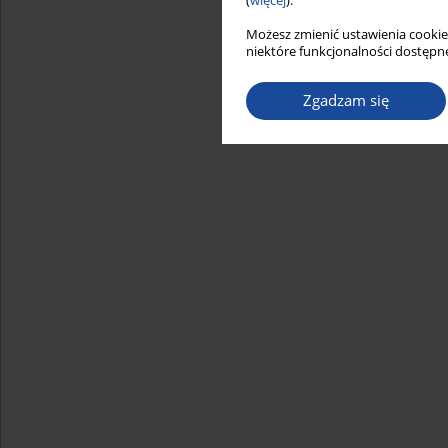
(
więcej
).
Możesz zmienić ustawienia cookie
niektóre funkcjonalności dostępne
Zgadzam się