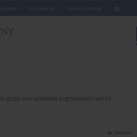
sopiśmie
Dla Autorów
Dla Recenzentów
nia grypy oraz powikłań pogrypowych wśród
Statystyki