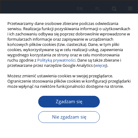
EN
PL
Przetwarzamy dane osobowe zbierane podczas odwiedzania
serwisu. Realizacja funkcji pozyskiwania informacji o użytkownikach
i ich zachowaniu odbywa się poprzez dobrowolnie wprowadzone w
formularzach informacje oraz zapisywanie w urządzeniach
końcowych plików cookies (tzw. ciasteczka). Dane, w tym pliki
cookies, wykorzystywane są w celu realizacji usług, zapewnienia
wygodnego korzystania ze strony oraz w celu monitorowania
ruchu zgodnie z
Polityką prywatności
. Dane są także zbierane i
przetwarzane przez narzędzie Google Analytics (
więcej
).
Autor
K. Pocińska
Możesz zmienić ustawienia cookies w swojej przeglądarce.
Ograniczenie stosowania plików cookies w konfiguracji przeglądarki
może wpłynąć na niektóre funkcjonalności dostępne na stronie.
Wiedza na temat metod zapobiegania i leczenia
Zgadzam się
grypy oraz powikłań pogrypowych wśród
studentów pierwszego roku
Nie zgadzam się
P. Kalinowski
,
B. Piechnik
,
K. Pocińska
,
K. Szarek
,
I. D. Karwat
Przegl Epidemiol 2005;59(1):69-74
Statystyki