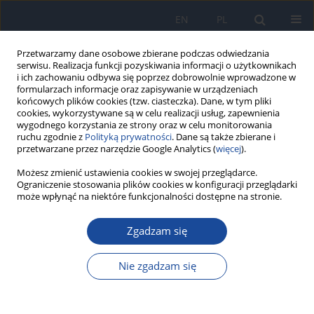
EN
PL
Przetwarzamy dane osobowe zbierane podczas odwiedzania
serwisu. Realizacja funkcji pozyskiwania informacji o użytkownikach
i ich zachowaniu odbywa się poprzez dobrowolnie wprowadzone w
formularzach informacje oraz zapisywanie w urządzeniach
końcowych plików cookies (tzw. ciasteczka). Dane, w tym pliki
cookies, wykorzystywane są w celu realizacji usług, zapewnienia
wygodnego korzystania ze strony oraz w celu monitorowania
ruchu zgodnie z
Polityką prywatności
. Dane są także zbierane i
przetwarzane przez narzędzie Google Analytics (
więcej
).
Autor
J. Skonieczna
Możesz zmienić ustawienia cookies w swojej przeglądarce.
Ograniczenie stosowania plików cookies w konfiguracji przeglądarki
może wpłynąć na niektóre funkcjonalności dostępne na stronie.
Ocena stanu wiedzy gimnazjalistów na temat
wpływu promieniowania UV na zdrowie oraz
Zgadzam się
zachowania zdrowotne związane z opalaniem się
Nie zgadzam się
J. Skonieczna
,
D. Olejniczak
,
K. Zakrzewska
,
A. Duda-Zalewska
,
A.
Bodych
,
W. Kitowska
,
I. Cieślak
,
A. Kielan
,
E. Smoleńska
,
J. Makaruk
,
A.
Lech-Wróblewska
,
M. Jabłońska
,
D. Fydryk
,
M. Korczyńska
,
R. Izdebski
,
M. Zalewska
,
P. Koczkodaj
,
E. Gawińska