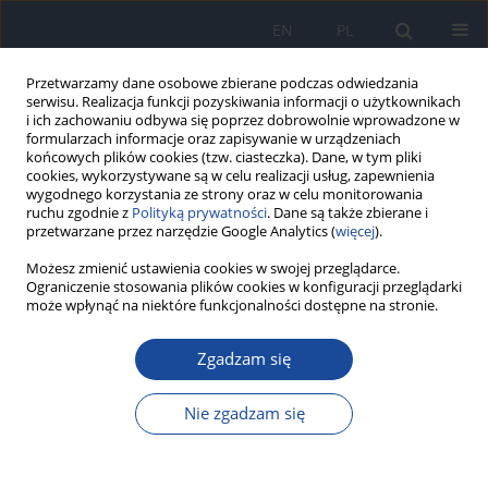
EN
PL
Przetwarzamy dane osobowe zbierane podczas odwiedzania
serwisu. Realizacja funkcji pozyskiwania informacji o użytkownikach
i ich zachowaniu odbywa się poprzez dobrowolnie wprowadzone w
formularzach informacje oraz zapisywanie w urządzeniach
końcowych plików cookies (tzw. ciasteczka). Dane, w tym pliki
cookies, wykorzystywane są w celu realizacji usług, zapewnienia
wygodnego korzystania ze strony oraz w celu monitorowania
ruchu zgodnie z
Polityką prywatności
. Dane są także zbierane i
przetwarzane przez narzędzie Google Analytics (
więcej
).
Autor
G. Łuczak
Możesz zmienić ustawienia cookies w swojej przeglądarce.
Ograniczenie stosowania plików cookies w konfiguracji przeglądarki
może wpłynąć na niektóre funkcjonalności dostępne na stronie.
Analiza wyników posiewów krwi u dzieci z
założonym cewnikiem centralnym
Zgadzam się
A. Delińska-Galińska
,
E. Arłukowicz
,
K. Plata-Nazar
,
G. Łuczak
,
E.
Kozielska
,
A. Kotłowska-Kmieć
,
A. Borkowska
Nie zgadzam się
Przegl Epidemiol 2008;62(1):47-53
Statystyki