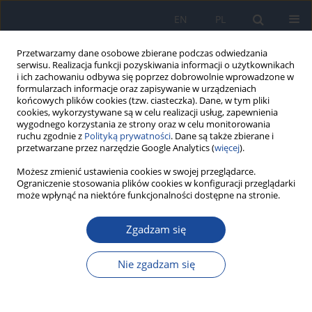
EN
PL
Przetwarzamy dane osobowe zbierane podczas odwiedzania
serwisu. Realizacja funkcji pozyskiwania informacji o użytkownikach
i ich zachowaniu odbywa się poprzez dobrowolnie wprowadzone w
formularzach informacje oraz zapisywanie w urządzeniach
końcowych plików cookies (tzw. ciasteczka). Dane, w tym pliki
cookies, wykorzystywane są w celu realizacji usług, zapewnienia
wygodnego korzystania ze strony oraz w celu monitorowania
ruchu zgodnie z
Polityką prywatności
. Dane są także zbierane i
przetwarzane przez narzędzie Google Analytics (
więcej
).
Autor
E. Janczewska
Możesz zmienić ustawienia cookies w swojej przeglądarce.
Ograniczenie stosowania plików cookies w konfiguracji przeglądarki
może wpłynąć na niektóre funkcjonalności dostępne na stronie.
Rekomendacje wykonywania badań
elastograficznych wątroby
Zgadzam się
E. Janczewska
,
A. Pisula
,
K. Simon
Nie zgadzam się
Przegl Epidemiol 2015;69(2):429-433
Statystyki
Artykuł
(PDF)