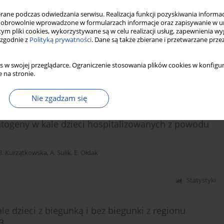
ne podczas odwiedzania serwisu. Realizacja funkcji pozyskiwania informacj
Statystyki
obrowolnie wprowadzone w formularzach informacje oraz zapisywanie w u
 tym pliki cookies, wykorzystywane są w celu realizacji usług, zapewnienia 
 zgodnie z
Polityką prywatności
. Dane są także zbierane i przetwarzane prze
oblem epidemiologiczny w Polsce
s w swojej przeglądarce. Ograniczenie stosowania plików cookies w konfigur
 na stronie.
Statystyki
Nie zgadzam się
patogeny w kale dzieci hospitalizowanych z powodu
B. Kurzątkowska
,
A. Sulik
,
E. Ołdak
Statystyki
e dzieci z biegunką i bez biegunki z regionu
3