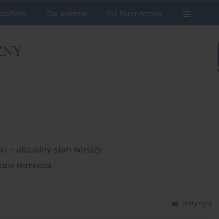
sopiśmie
Dla Autorów
Dla Recenzentów
ci – aktualny stan wiedzy
uszko-Malinowska
Statystyki