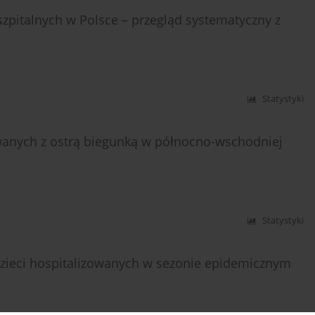
szpitalnych w Polsce – przegląd systematyczny z
Statystyki
wanych z ostrą biegunką w północno-wschodniej
Statystyki
u dzieci hospitalizowanych w sezonie epidemicznym