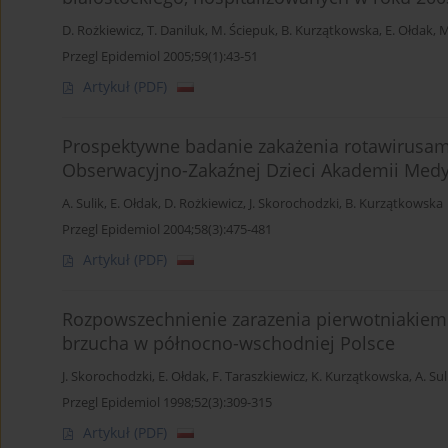
D. Rożkiewicz
,
T. Daniluk
,
M. Ściepuk
,
B. Kurzątkowska
,
E. Ołdak
,
M
Przegl Epidemiol 2005;59(1):43-51
Artykuł
(PDF)
Prospektywne badanie zakażenia rotawirusami
Obserwacyjno-Zakaźnej Dzieci Akademii Medy
A. Sulik
,
E. Ołdak
,
D. Rożkiewicz
,
J. Skorochodzki
,
B. Kurzątkowska
Przegl Epidemiol 2004;58(3):475-481
Artykuł
(PDF)
Rozpowszechnienie zarazenia pierwotniakiem G
brzucha w północno-wschodniej Polsce
J. Skorochodzki
,
E. Ołdak
,
F. Taraszkiewicz
,
K. Kurzątkowska
,
A. Sul
Przegl Epidemiol 1998;52(3):309-315
Artykuł
(PDF)