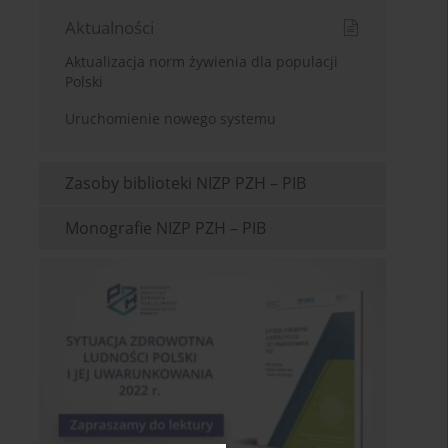
Aktualności
Aktualizacja norm żywienia dla populacji
Polski
Uruchomienie nowego systemu
Zasoby biblioteki NIZP PZH – PIB
Monografie NIZP PZH – PIB