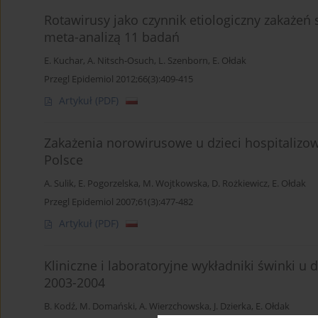
Rotawirusy jako czynnik etiologiczny zakażeń 
meta-analizą 11 badań
E. Kuchar
,
A. Nitsch-Osuch
,
L. Szenborn
,
E. Ołdak
Przegl Epidemiol 2012;66(3):409-415
Artykuł
(PDF)
Zakażenia norowirusowe u dzieci hospitalizo
Polsce
A. Sulik
,
E. Pogorzelska
,
M. Wojtkowska
,
D. Rożkiewicz
,
E. Ołdak
Przegl Epidemiol 2007;61(3):477-482
Artykuł
(PDF)
Kliniczne i laboratoryjne wykładniki świnki 
2003-2004
B. Kodź
,
M. Domański
,
A. Wierzchowska
,
J. Dzierka
,
E. Ołdak