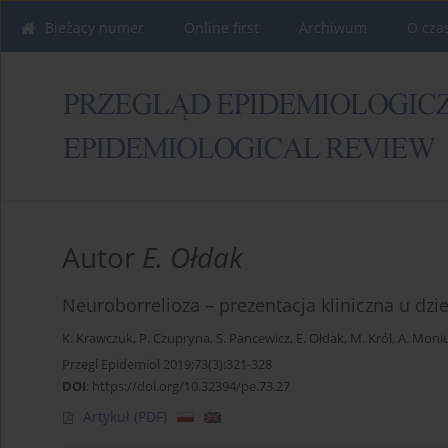
Bieżący numer
Online first
Archiwum
O cza
Autor
E. Ołdak
Neuroborrelioza – prezentacja kliniczna u dzie
K. Krawczuk
,
P. Czupryna
,
S. Pancewicz
,
E. Ołdak
,
M. Król
,
A. Moni
Przegl Epidemiol 2019;73(3):321-328
DOI
:
https://doi.org/10.32394/pe.73.27
Artykuł
(PDF)