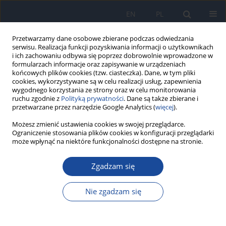
EN
PL
Przetwarzamy dane osobowe zbierane podczas odwiedzania
serwisu. Realizacja funkcji pozyskiwania informacji o użytkownikach
i ich zachowaniu odbywa się poprzez dobrowolnie wprowadzone w
formularzach informacje oraz zapisywanie w urządzeniach
końcowych plików cookies (tzw. ciasteczka). Dane, w tym pliki
cookies, wykorzystywane są w celu realizacji usług, zapewnienia
wygodnego korzystania ze strony oraz w celu monitorowania
ruchu zgodnie z
Polityką prywatności
. Dane są także zbierane i
przetwarzane przez narzędzie Google Analytics (
więcej
).
Autor
E. Krotkova
Możesz zmienić ustawienia cookies w swojej przeglądarce.
Ograniczenie stosowania plików cookies w konfiguracji przeglądarki
może wpłynąć na niektóre funkcjonalności dostępne na stronie.
Charakterystyka epidemiologiczna i kliniczna
Zgadzam się
zachorowań na kleszczowe zapalenie mózgu w
północno-zachodnim rejonie Białorusi
Nie zgadzam się
E. N. Krotkova
,
I. V. Babaeva
,
M. I. Bogutskij
,
W. M. Tsyrkunov
Przegl Epidemiol 2016;70(3):436-443
Statystyki