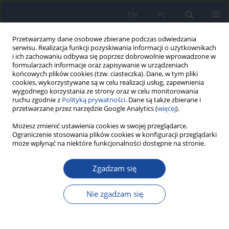
EN
PL
Przetwarzamy dane osobowe zbierane podczas odwiedzania
serwisu. Realizacja funkcji pozyskiwania informacji o użytkownikach
i ich zachowaniu odbywa się poprzez dobrowolnie wprowadzone w
formularzach informacje oraz zapisywanie w urządzeniach
końcowych plików cookies (tzw. ciasteczka). Dane, w tym pliki
cookies, wykorzystywane są w celu realizacji usług, zapewnienia
wygodnego korzystania ze strony oraz w celu monitorowania
ruchu zgodnie z
Polityką prywatności
. Dane są także zbierane i
przetwarzane przez narzędzie Google Analytics (
więcej
).
Autor
E. Gabińska
Możesz zmienić ustawienia cookies w swojej przeglądarce.
Ograniczenie stosowania plików cookies w konfiguracji przeglądarki
może wpłynąć na niektóre funkcjonalności dostępne na stronie.
Mikrobiologiczna analiza wyników posiewów
Zgadzam się
próbek krwi pobranych od dzieci z Oddziałów:
Gastroenterologii, Onkologii oraz Dziennego
Nie zgadzam się
Chemioterapii Instytutu Pomnika-Centrum
Zdrowia Dziecka w latach 1999-2002
M. Modrzewska
,
K. Semczuk
,
E. Gabińska
,
H. Zaręba
,
D. Dzierżanowska