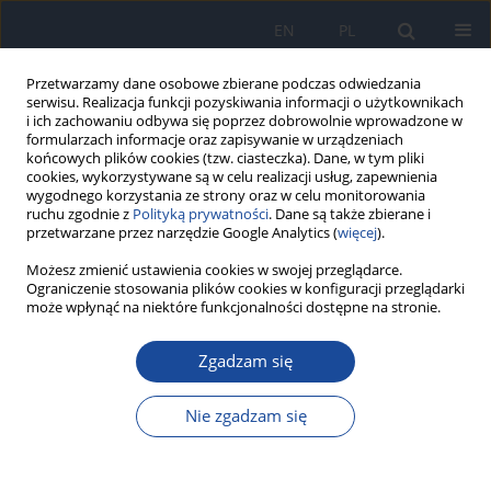
EN
PL
Przetwarzamy dane osobowe zbierane podczas odwiedzania
serwisu. Realizacja funkcji pozyskiwania informacji o użytkownikach
i ich zachowaniu odbywa się poprzez dobrowolnie wprowadzone w
formularzach informacje oraz zapisywanie w urządzeniach
końcowych plików cookies (tzw. ciasteczka). Dane, w tym pliki
cookies, wykorzystywane są w celu realizacji usług, zapewnienia
wygodnego korzystania ze strony oraz w celu monitorowania
ruchu zgodnie z
Polityką prywatności
. Dane są także zbierane i
przetwarzane przez narzędzie Google Analytics (
więcej
).
Autor
D. Lipowski
Możesz zmienić ustawienia cookies w swojej przeglądarce.
Ograniczenie stosowania plików cookies w konfiguracji przeglądarki
może wpłynąć na niektóre funkcjonalności dostępne na stronie.
Listerioza ośrodkowego układu nerwowego:
aspekty epidemiologiczne i diagnostyczne –
Zgadzam się
obserwacje własne
Nie zgadzam się
M. Paciorek
,
W. Przyjałkowski
,
D. Lipowski
,
E. Czekalska-Lachowicz
,
A.
Horban
Przegl Epidemiol 2011;65(1):63-66
Statystyki